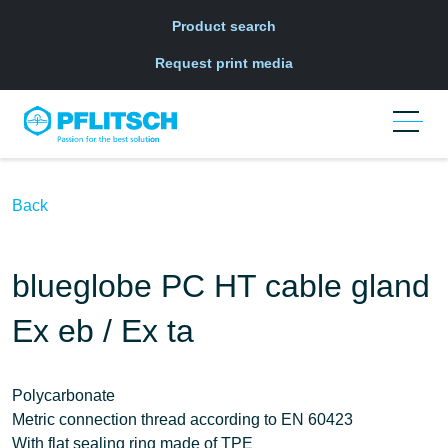
Skip to main navigation
Skip to main content
Skip to page footer
Product search
Request print media
Back
blueglobe PC HT cable gland
Ex eb / Ex ta
Polycarbonate
Metric connection thread according to EN 60423
With flat sealing ring made of TPE