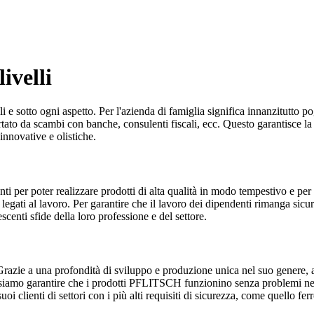
ivelli
e sotto ogni aspetto. Per l'azienda di famiglia significa innanzitutto pog
ortato da scambi con banche, consulenti fiscali, ecc. Questo garantisce la
innovative e olistiche.
ti per poter realizzare prodotti di alta qualità in modo tempestivo e per
 legati al lavoro. Per garantire che il lavoro dei dipendenti rimanga sicu
centi sfide della loro professione e del settore.
azie a una profondità di sviluppo e produzione unica nel suo genere, 
iamo garantire che i prodotti PFLITSCH funzionino senza problemi negli i
clienti di settori con i più alti requisiti di sicurezza, come quello ferro