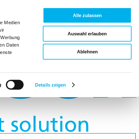
Alle zulassen
le Medien
ir
Auswahl erlauben
, Werbung
ren Daten
Ablehnen
ienste
g
Details zeigen