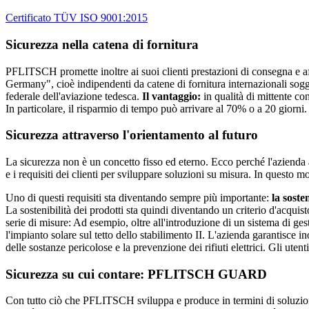
Certificato TÜV ISO 9001:2015
Sicurezza nella catena di fornitura
PFLITSCH promette inoltre ai suoi clienti prestazioni di consegna e aff
Germany", cioè indipendenti da catene di fornitura internazionali sogge
federale dell'aviazione tedesca.
Il vantaggio:
in qualità di mittente con
In particolare, il risparmio di tempo può arrivare al 70% o a 20 giorni.
Sicurezza attraverso l'orientamento al futuro
La sicurezza non è un concetto fisso ed eterno. Ecco perché l'azienda 
e i requisiti dei clienti per sviluppare soluzioni su misura. In questo 
Uno di questi requisiti sta diventando sempre più importante:
la sosten
La sostenibilità dei prodotti sta quindi diventando un criterio d'acq
serie di misure: Ad esempio, oltre all'introduzione di un sistema di ge
l'impianto solare sul tetto dello stabilimento II. L'azienda garantisce in
delle sostanze pericolose e la prevenzione dei rifiuti elettrici. Gli ute
Sicurezza su cui contare: PFLITSCH GUARD
Con tutto ciò che PFLITSCH sviluppa e produce in termini di soluzioni,