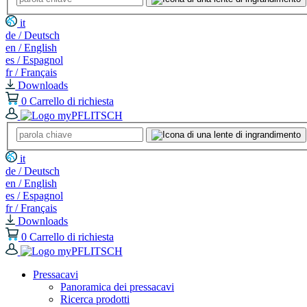
it
de / Deutsch
en / English
es / Espagnol
fr / Français
Downloads
0
Carrello di richiesta
it
de / Deutsch
en / English
es / Espagnol
fr / Français
Downloads
0
Carrello di richiesta
Pressacavi
Panoramica dei pressacavi
Ricerca prodotti