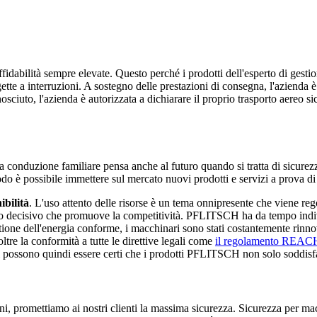
idabilità sempre elevate. Questo perché i prodotti dell'esperto di gestio
tte a interruzioni. A sostegno delle prestazioni di consegna, l'azienda è
osciuto, l'azienda è autorizzata a dichiarare il proprio trasporto aereo s
a conduzione familiare pensa anche al futuro quando si tratta di sicurez
modo è possibile immettere sul mercato nuovi prodotti e servizi a prova di
ibilità
. L'uso attento delle risorse è un tema onnipresente che viene rego
uisto decisivo che promuove la competitività. PFLITSCH ha da tempo indiv
stione dell'energia conforme, i macchinari sono stati costantemente rinno
oltre la conformità a tutte le direttive legali come
il regolamento REACH,
nti possono quindi essere certi che i prodotti PFLITSCH non solo soddisfano
 promettiamo ai nostri clienti la massima sicurezza. Sicurezza per macch