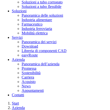
Soluzioni a tubo corrugato
Soluzioni a tubo flessibile
Soluzioni
Panoramica delle soluzioni
Industria alimentare
Farmaceutico
Industria ferroviaria
Mobilità elettrica
Servizi
Panoramica dei servizi
Download
Libreria di componenti CAD
easyRoute
Azienda
Panoramica dell’azienda
Promessa
Sostenibilità
Carriera
Acquisto
News
Appuntamenti
Contatti
Start
Azienda