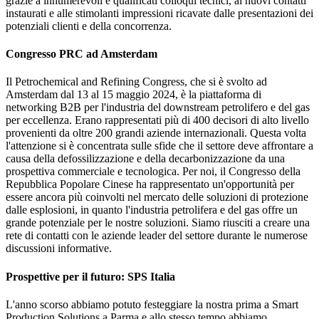
grazie a innumerevoli e qualificati colloqui tecnici, ai nuovi contatti
instaurati e alle stimolanti impressioni ricavate dalle presentazioni dei
potenziali clienti e della concorrenza.
Congresso PRC ad Amsterdam
Il Petrochemical and Refining Congress, che si è svolto ad
Amsterdam dal 13 al 15 maggio 2024, è la piattaforma di
networking B2B per l'industria del downstream petrolifero e del gas
per eccellenza. Erano rappresentati più di 400 decisori di alto livello
provenienti da oltre 200 grandi aziende internazionali. Questa volta
l'attenzione si è concentrata sulle sfide che il settore deve affrontare a
causa della defossilizzazione e della decarbonizzazione da una
prospettiva commerciale e tecnologica. Per noi, il Congresso della
Repubblica Popolare Cinese ha rappresentato un'opportunità per
essere ancora più coinvolti nel mercato delle soluzioni di protezione
dalle esplosioni, in quanto l'industria petrolifera e del gas offre un
grande potenziale per le nostre soluzioni. Siamo riusciti a creare una
rete di contatti con le aziende leader del settore durante le numerose
discussioni informative.
Prospettive per il futuro: SPS Italia
L'anno scorso abbiamo potuto festeggiare la nostra prima a Smart
Production Solutions a Parma e allo stesso tempo abbiamo