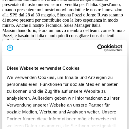
presentato il nostro nuovo team di vendita per l'Italia. Quest'anno,
quando presenteremo i nostri nuovi prodotti e le nostre innovazioni
alla SPS dal 28 al 30 maggio, Simona Pozzi e Jorge Rivas saranno
di nuovo presenti per contribuire con la loro esperienza in modo
mirato. Anche il nostro Technical Sales Manager Italia,
Massimiliano Iorio, è ora un nuovo membro del team: come Simona
Pozzi, è basato in Italia e può quindi consigliare i nostri clienti
italiani direttamente in loco.
SPS Parma è l'evento di punta per l'industria dell'automazione e
della robotica in Italia e per noi è un appuntamento irrinunciabile,
per diversi motivi. Ad esempio, la regione ospita numerosi clienti
PFLITSCH e, in quanto produttore di soluzioni EMC efficaci, alla
SPS raggiungiamo esattamente il nostro gruppo target. Inoltre,
Diese Webseite verwendet Cookies
nell'ambito della nostra partecipazione, beneficiamo naturalmente
anche del supporto del nostro team di vendita locale. Inoltre, l'anno
Wir verwenden Cookies, um Inhalte und Anzeigen zu
scorso la SPS di Parma ha avuto un grande successo per noi, per cui
personalisieren, Funktionen für soziale Medien anbieten
ci aspettiamo numerosi e promettenti colloqui anche quest'anno.
zu können und die Zugriffe auf unsere Website zu
analysieren. Außerdem geben wir Informationen zu Ihrer
IL SALONE DELLA BATTERIA IN EUROPA
Verwendung unserer Website an unsere Partner für
Non vediamo l'ora di partecipare alla nostra prossima anteprima
soziale Medien, Werbung und Analysen weiter. Unsere
fieristica, il BATTERY SHOW. La fiera e il congresso leader in
Partner führen diese Informationen möglicherweise mit
Europa per la produzione e la tecnologia avanzata delle batterie si
weiteren Daten zusammen, die Sie ihnen bereitgestellt
terrà dal 18 al 24 giugno a Stoccarda. Oltre 1.000 espositori