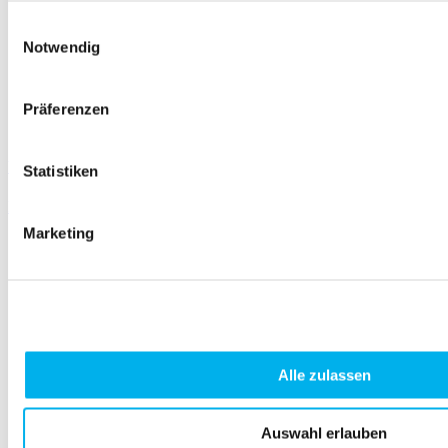
Einwilligungsauswahl
Notwendig
Präferenzen
UNI Wellrohr Kabelverschraubung, metrisch
Statistiken
Mehr erfahren
Marketing
Alle zulassen
Auswahl erlauben