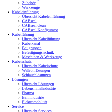
Zubehör
Werkzeuge
Kabeleinführung
Übersicht Kabeleinführung
CABseal
CABseal clean
CABseal Konfigurator
Kabelführung
Übersicht Kabelführung
Kabelkanal
Baugruppen
Befestigungstechnik
Maschinen & Werkzeuge
Kabelschutz
Übersicht Kabelschutz
Wellrohrlösungen
Schlauchlösungen
Lösungen
Übersicht Lösungen
Lebensmittelindustrie
Pharma
Bahnindustrie
Elektromobilität
Service
Übersicht Services