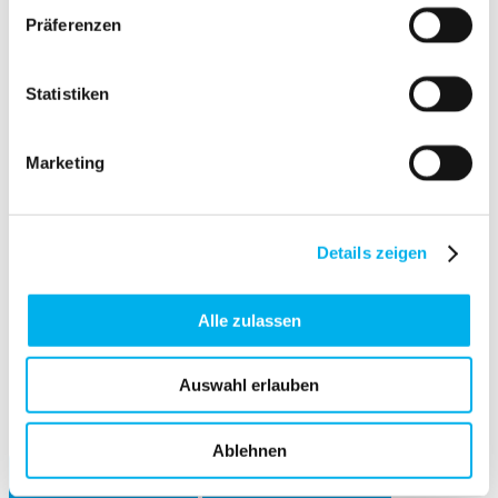
Downloads
Präferenzen
CAD-Bauteilebibliothek
easyRoute
Print-Medien anfordern
Statistiken
Newsletter
Unternehmen
Übersicht Unternehmen
Versprechen
Marketing
Nachhaltigkeit
Karriere
Einkauf
News
Details zeigen
Pressecenter
Termine
Kontakt
Alle zulassen
Auswahl erlauben
Ablehnen