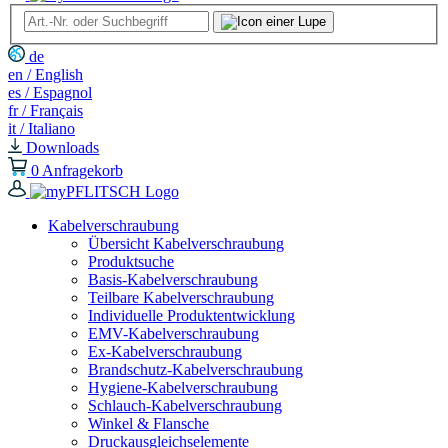
de
en / English
es / Espagnol
fr / Français
it / Italiano
Downloads
0
Anfragekorb
Kabelverschraubung
Übersicht Kabelverschraubung
Produktsuche
Basis-Kabelverschraubung
Teilbare Kabelverschraubung
Individuelle Produktentwicklung
EMV-Kabelverschraubung
Ex-Kabelverschraubung
Brandschutz-Kabelverschraubung
Hygiene-Kabelverschraubung
Schlauch-Kabelverschraubung
Winkel & Flansche
Druckausgleichselemente