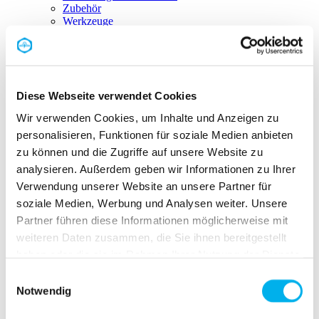
Zubehör
Werkzeuge
Kabeleinführung
Übersicht Kabeleinführung
CABseal
CABseal clean
CABseal Konfigurator
Diese Webseite verwendet Cookies
Kabelführung
Übersicht Kabelführung
Wir verwenden Cookies, um Inhalte und Anzeigen zu
Kabelkanal
personalisieren, Funktionen für soziale Medien anbieten
Baugruppen
Befestigungstechnik
zu können und die Zugriffe auf unsere Website zu
Maschinen & Werkzeuge
analysieren. Außerdem geben wir Informationen zu Ihrer
Kabelschutz
Verwendung unserer Website an unsere Partner für
Übersicht Kabelschutz
Wellrohrlösungen
soziale Medien, Werbung und Analysen weiter. Unsere
Schlauchlösungen
Partner führen diese Informationen möglicherweise mit
Lösungen
weiteren Daten zusammen, die Sie ihnen bereitgestellt
Übersicht Lösungen
Lebensmittelindustrie
haben oder die sie im Rahmen Ihrer Nutzung der Dienste
Pharma
gesammelt haben.
Einwilligungsauswahl
Bahnindustrie
Notwendig
Elektromobilität
Service
Übersicht Services