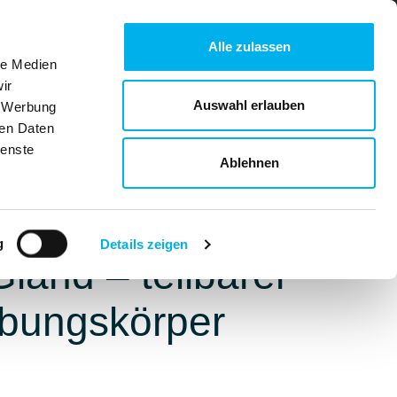
Alle zulassen
le Medien
ir
Downloads
Anfragekorb
Auswahl erlauben
, Werbung
ren Daten
ienste
Unternehmen
Kontakt
Ablehnen
g
Details zeigen
Gland – teilbarer
bungskörper