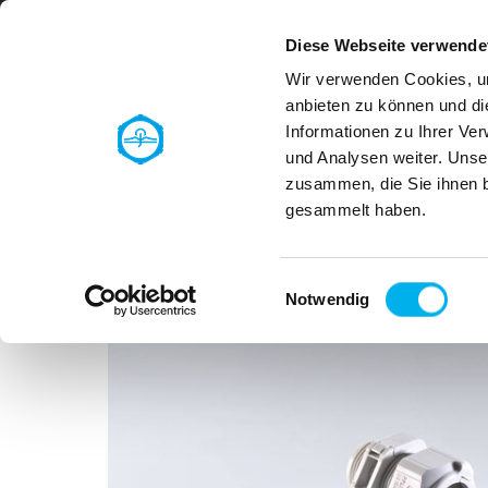
Zur Hauptnavigation springen
Zum Hauptinhalt springen
Zur Fußzeile der Seite springen
Produktsuche
Diese Webseite verwende
Wir verwenden Cookies, um
anbieten zu können und di
Informationen zu Ihrer Ve
und Analysen weiter. Unse
zusammen, die Sie ihnen b
Kabelverschraubung
Kabeleinführung
gesammelt haben.
Zurück
Einwilligungsauswahl
Notwendig