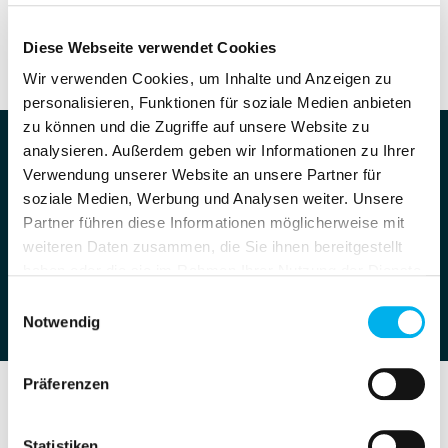
Datei herunterladen
Diese Webseite verwendet Cookies
Wir verwenden Cookies, um Inhalte und Anzeigen zu
personalisieren, Funktionen für soziale Medien anbieten
zu können und die Zugriffe auf unsere Website zu
analysieren. Außerdem geben wir Informationen zu Ihrer
Sie sind sich nicht sicher, ob die Gitter-Kanal
Verwendung unserer Website an unsere Partner für
Schere die passende Maschine für Sie ist?
soziale Medien, Werbung und Analysen weiter. Unsere
Partner führen diese Informationen möglicherweise mit
weiteren Daten zusammen, die Sie ihnen bereitgestellt
Wir beraten Sie gerne.
haben oder die sie im Rahmen Ihrer Nutzung der Dienste
gesammelt haben.
Einwilligungsauswahl
Notwendig
Präferenzen
Unsere Produktlösungen
Statistiken