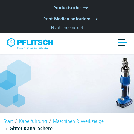
Zur Hauptnavigation springen
Zum Hauptinhalt springen
Zur Fußzeile der Seite springen
Produktsuche
Print-Medien anfordern
Nicht angemeldet
Start
Kabelführung
Maschinen & Werkzeuge
Gitter-Kanal Schere