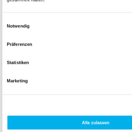
Einwilligungsauswahl
Notwendig
Präferenzen
Statistiken
Marketing
Reduktion Sechskant – Pg- auf M-Gewinde – Messing
Alle zulassen