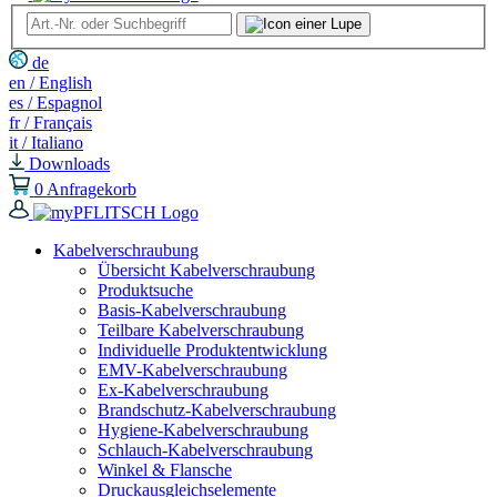
de
en / English
es / Espagnol
fr / Français
it / Italiano
Downloads
0
Anfragekorb
Kabelverschraubung
Übersicht Kabelverschraubung
Produktsuche
Basis-Kabelverschraubung
Teilbare Kabelverschraubung
Individuelle Produktentwicklung
EMV-Kabelverschraubung
Ex-Kabelverschraubung
Brandschutz-Kabelverschraubung
Hygiene-Kabelverschraubung
Schlauch-Kabelverschraubung
Winkel & Flansche
Druckausgleichselemente