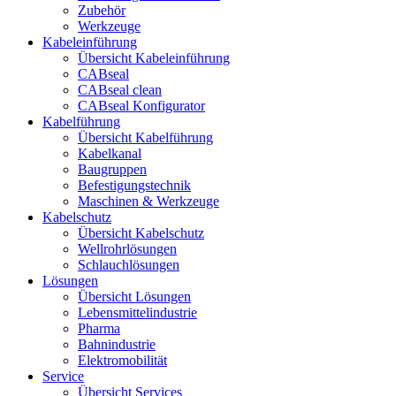
Zubehör
Werkzeuge
Kabeleinführung
Übersicht Kabeleinführung
CABseal
CABseal clean
CABseal Konfigurator
Kabelführung
Übersicht Kabelführung
Kabelkanal
Baugruppen
Befestigungstechnik
Maschinen & Werkzeuge
Kabelschutz
Übersicht Kabelschutz
Wellrohrlösungen
Schlauchlösungen
Lösungen
Übersicht Lösungen
Lebensmittelindustrie
Pharma
Bahnindustrie
Elektromobilität
Service
Übersicht Services