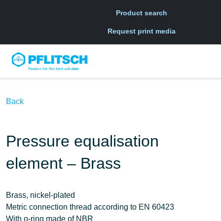
Skip to main navigation
Skip to main content
Skip to page footer
Product search
Request print media
Back
Pressure equalisation
element – Brass
Brass, nickel-plated
Metric connection thread according to EN 60423
With o-ring made of NBR