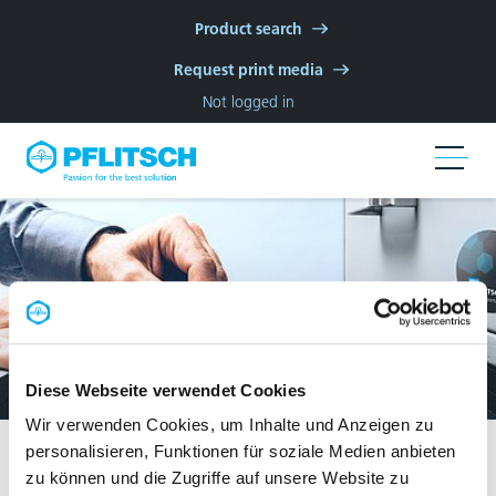
Skip to main navigation
Skip to main content
Skip to page footer
Product search
Request print media
Not logged in
Diese Webseite verwendet Cookies
Wir verwenden Cookies, um Inhalte und Anzeigen zu
Start
myPFLITSCH
easyRoute
Conversion
personalisieren, Funktionen für soziale Medien anbieten
zu können und die Zugriffe auf unsere Website zu