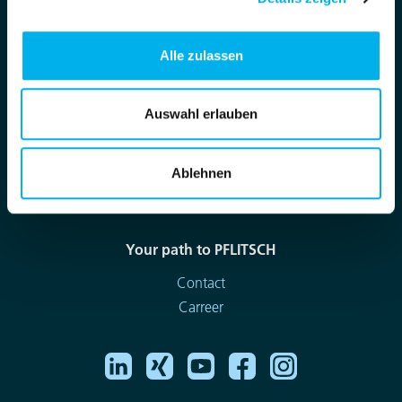
Imprint
Privacy Policy
Alle zulassen
Terms and Conditions
Auswahl erlauben
What's new?
News
Press-centre
Ablehnen
Dates
Your path to PFLITSCH
Contact
Carreer