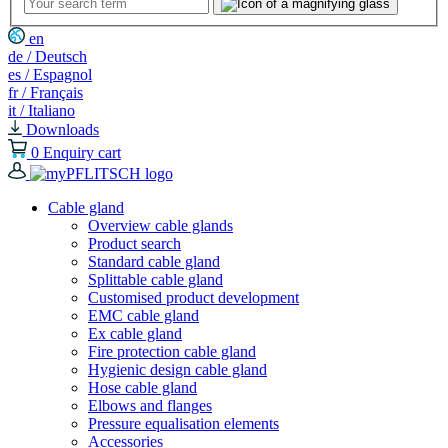
en
de / Deutsch
es / Espagnol
fr / Français
it / Italiano
Downloads
0
Enquiry cart
Cable gland
Overview cable glands
Product search
Standard cable gland
Splittable cable gland
Customised product development
EMC cable gland
Ex cable gland
Fire protection cable gland
Hygienic design cable gland
Hose cable gland
Elbows and flanges
Pressure equalisation elements
Accessories