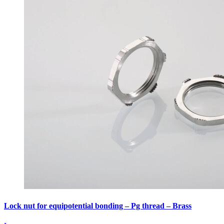
Lock nut for equipotential bonding – Pg thread – Brass