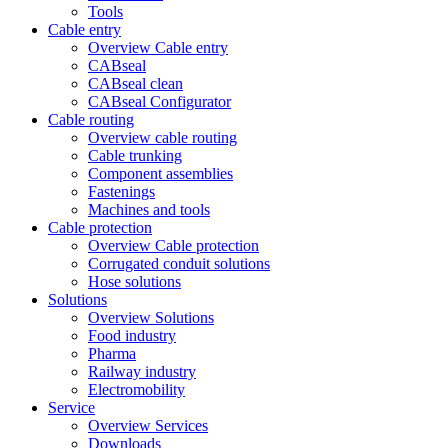
Tools
Cable entry
Overview Cable entry
CABseal
CABseal clean
CABseal Configurator
Cable routing
Overview cable routing
Cable trunking
Component assemblies
Fastenings
Machines and tools
Cable protection
Overview Cable protection
Corrugated conduit solutions
Hose solutions
Solutions
Overview Solutions
Food industry
Pharma
Railway industry
Electromobility
Service
Overview Services
Downloads