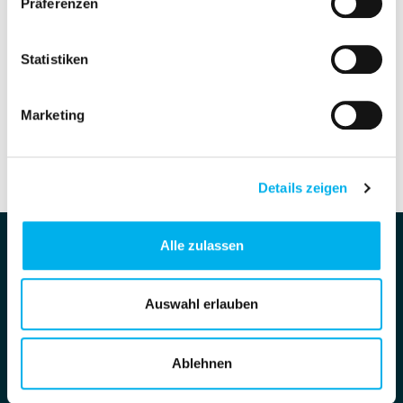
Präferenzen
Request sample
Statistiken
38200 | TT12600
Marketing
Product details are temporarily not available. Please try again
later.
Details zeigen
Alle zulassen
Auswahl erlauben
Legals
Ablehnen
Imprint