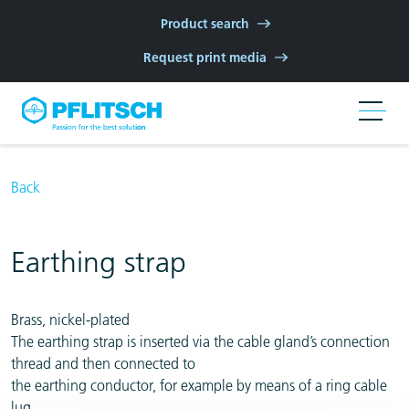
Skip to main navigation
Skip to main content
Skip to page footer
Product search
Request print media
Back
Earthing strap
Brass, nickel-plated
The earthing strap is inserted via the cable gland’s connection
thread and then connected to
the earthing conductor, for example by means of a ring cable
lug.