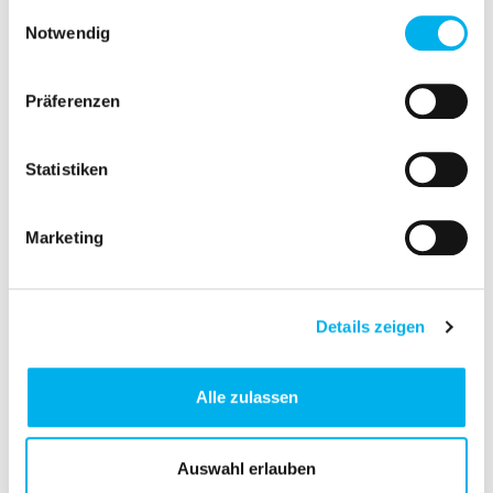
gesammelt haben.
Einwilligungsauswahl
more
Notwendig
Präferenzen
Statistiken
Marketing
Extension,
Extension,
hexagonal – M to
hexagonal – M to
Details zeigen
M thread – Brass
Pg thread – Brass
Alle zulassen
Learn
Learn
more
more
Auswahl erlauben