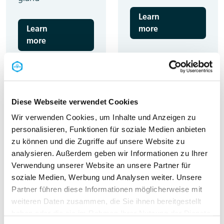
Learn
Learn
more
more
Diese Webseite verwendet Cookies
Wir verwenden Cookies, um Inhalte und Anzeigen zu
personalisieren, Funktionen für soziale Medien anbieten
zu können und die Zugriffe auf unsere Website zu
analysieren. Außerdem geben wir Informationen zu Ihrer
Verwendung unserer Website an unsere Partner für
UNI Multiple cable
UNI connector
soziale Medien, Werbung und Analysen weiter. Unsere
gland
cable gland with
Partner führen diese Informationen möglicherweise mit
split sealing insert
weiteren Daten zusammen, die Sie ihnen bereitgestellt
Learn
haben oder die sie im Rahmen Ihrer Nutzung der Dienste
more
Learn