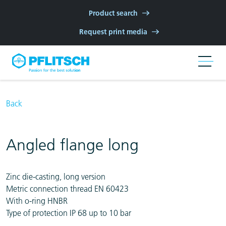
Skip to main navigation
Skip to main content
Skip to page footer
Product search
Request print media
Back
Angled flange long
Zinc die-casting, long version
Metric connection thread EN 60423
With o-ring HNBR
Type of protection IP 68 up to 10 bar